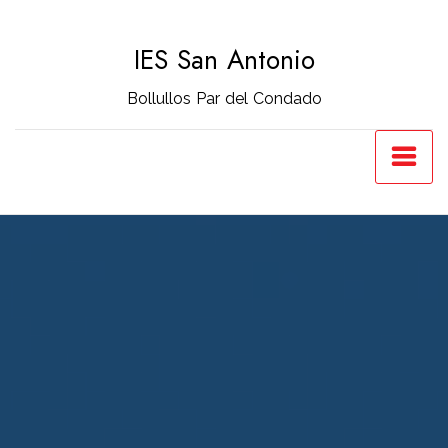
Saltar
al
IES San Antonio
contenido
Bollullos Par del Condado