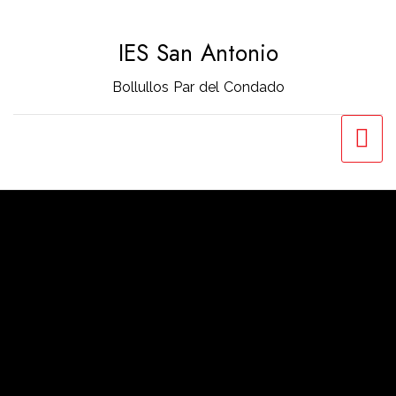
Saltar
al
IES San Antonio
contenido
Bollullos Par del Condado