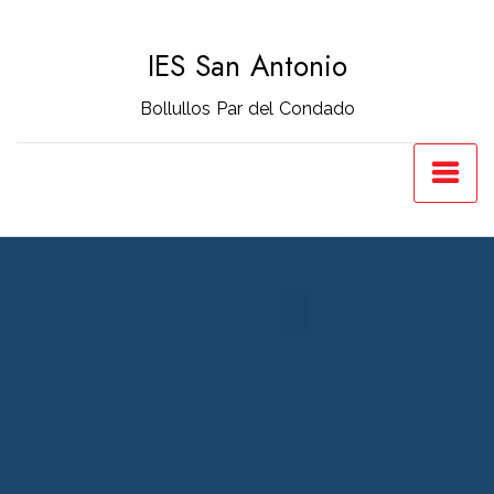
Saltar
al
IES San Antonio
contenido
Bollullos Par del Condado