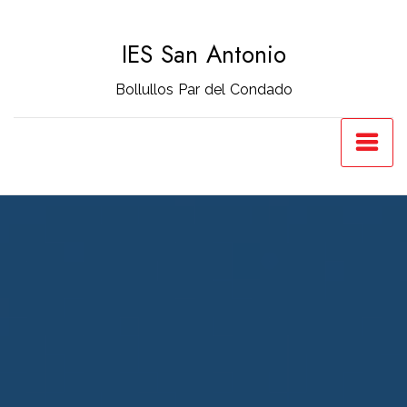
Saltar
al
IES San Antonio
contenido
Bollullos Par del Condado