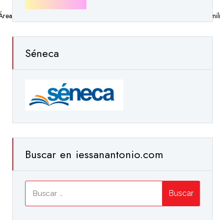
Áreas
,
Artística
,
Colaboración
,
Concursos
,
Departamentos
,
Dirección
,
Famil
Séneca
Buscar en iessanantonio.com
Buscar: