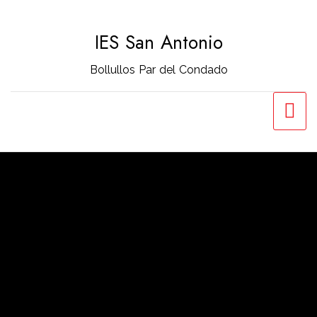
Saltar
al
IES San Antonio
contenido
Bollullos Par del Condado