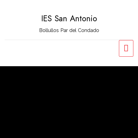
Saltar
al
IES San Antonio
contenido
Bollullos Par del Condado