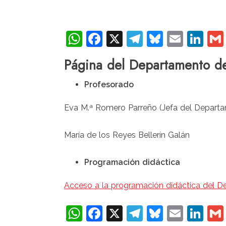
WhatsApp
Facebook
X
Telegram
Bluesky
Email
Li
Página del Departamento d
Profesorado
Eva M.ª Romero Parreño (Jefa del Depart
María de los Reyes Bellerín Galán
Programación didáctica
Acceso a la programación didáctica del 
WhatsApp
Facebook
X
Telegram
Bluesky
Email
Li