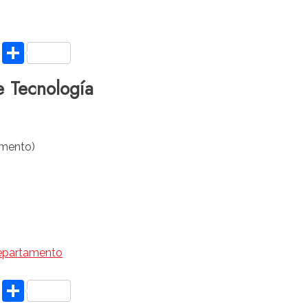
nkedIn
Gmail
Compartir
e Tecnología
amento)
Departamento
nkedIn
Gmail
Compartir