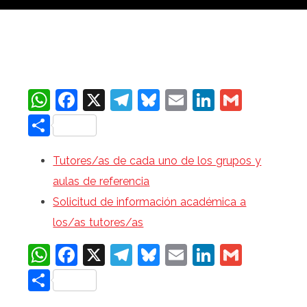
WhatsApp
Facebook
X
Telegram
Bluesky
Email
LinkedIn
Gmail
Compartir
Tutores/as de cada uno de los grupos y
aulas de referencia
Solicitud de información académica a
los/as tutores/as
WhatsApp
Facebook
X
Telegram
Bluesky
Email
LinkedIn
Gmail
Compartir