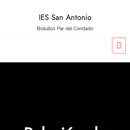
Saltar
al
IES San Antonio
contenido
Bollullos Par del Condado