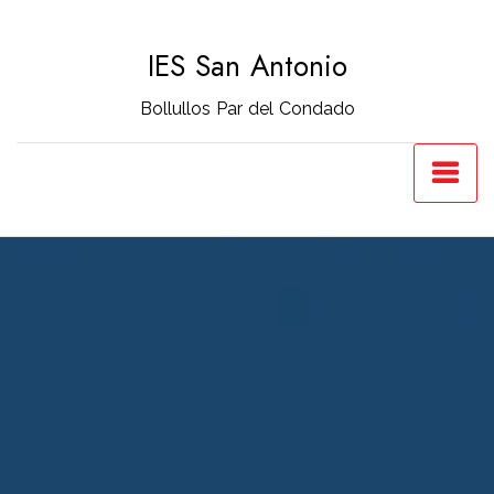
Saltar
al
IES San Antonio
contenido
Bollullos Par del Condado