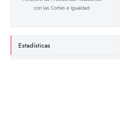
con las Cortes e Igualdad.
Estadísticas
280.710 visitas
Novedades · Consejería
de Desarrollo Educativo y FP
[10-09-2025] Instrucciones de 9 de