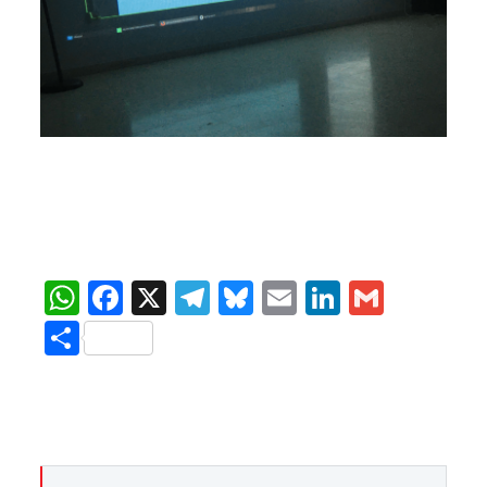
WhatsApp
Facebook
X
Telegram
Bluesky
Email
LinkedIn
Gmail
Compartir