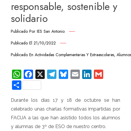
responsable, sostenible y
solidario
Publicado Por
IES San Antonio
Publicado El
21/10/2022
Publicado En
Actividades Complementarias Y Extraescolares
,
Alumno
WhatsApp
Facebook
X
Telegram
Bluesky
Email
LinkedIn
Gmail
Compartir
Durante los días 17 y 18 de octubre se han
celebrado unas charlas formativas impartidas por
FACUA a las que han asistido todos los alumnos
y alumnas de 3º de ESO de nuestro centro.