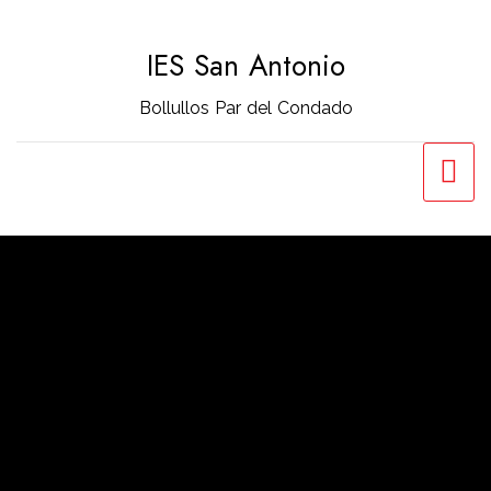
Saltar
al
IES San Antonio
contenido
Bollullos Par del Condado