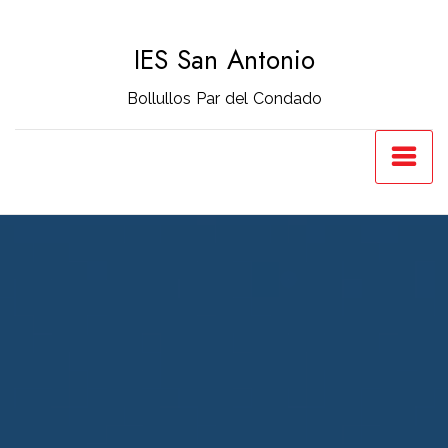
Saltar
al
IES San Antonio
contenido
Bollullos Par del Condado