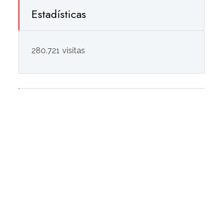
Estadísticas
280.721 visitas
Novedades · Consejería
de Desarrollo Educativo y FP
[10-09-2025] Instrucciones de 9 de
septiembre 2025 de la Dirección General de
Innovación y Formación del Profesorado
para el desarrollo de las actividades de
Formación en Centro