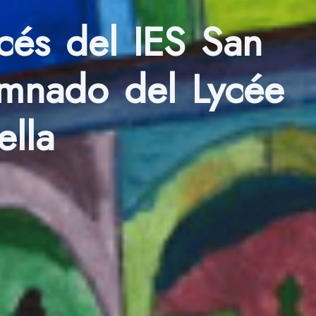
és del IES San
umnado del Lycée
ella