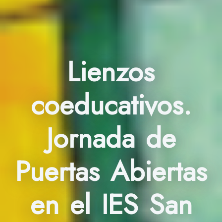
Lienzos
coeducativos.
Jornada de
Puertas Abiertas
en el IES San