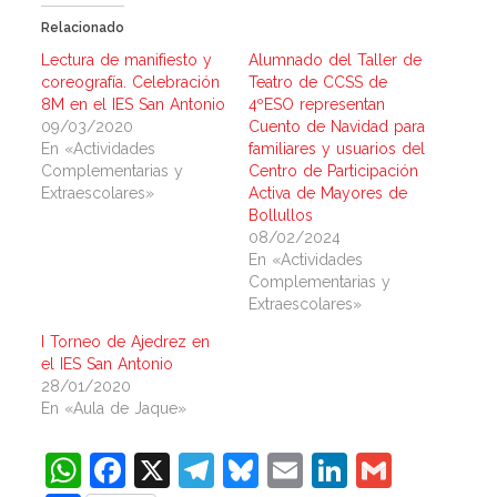
Relacionado
Lectura de manifiesto y
Alumnado del Taller de
coreografía. Celebración
Teatro de CCSS de
8M en el IES San Antonio
4ºESO representan
09/03/2020
Cuento de Navidad para
En «Actividades
familiares y usuarios del
Complementarias y
Centro de Participación
Extraescolares»
Activa de Mayores de
Bollullos
08/02/2024
En «Actividades
Complementarias y
Extraescolares»
I Torneo de Ajedrez en
el IES San Antonio
28/01/2020
En «Aula de Jaque»
WhatsApp
Facebook
X
Telegram
Bluesky
Email
LinkedIn
Gmail