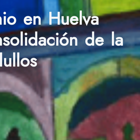
nio en Huelva
solidación de la
ullos