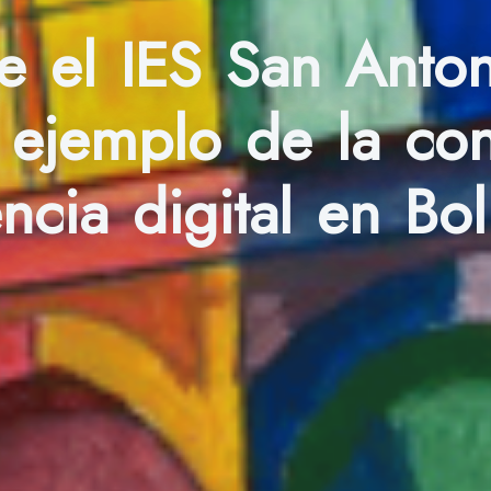
re el IES San Anto
 ejemplo de la con
ncia digital en Boll