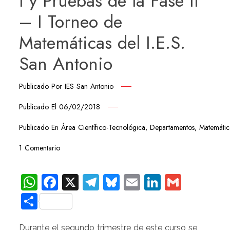
I y Pruebas de la Fase II
– I Torneo de
Matemáticas del I.E.S.
San Antonio
Publicado Por
IES San Antonio
Publicado El
06/02/2018
Publicado En
Área Científico-Tecnológica
,
Departamentos
,
Matemátic
1 Comentario
WhatsApp
Facebook
X
Telegram
Bluesky
Email
LinkedIn
Gmail
Compartir
Durante el segundo trimestre de este curso se