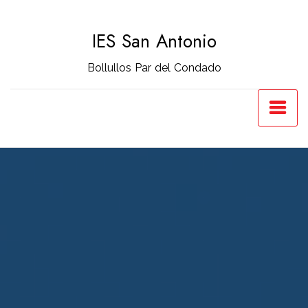
Saltar
al
IES San Antonio
contenido
Bollullos Par del Condado