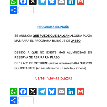
WhatsApp
Facebook
X
Telegram
Bluesky
Email
LinkedIn
Gmail
Compartir
Cartel nuevas plazas
WhatsApp
Facebook
X
Telegram
Bluesky
Email
LinkedIn
Gmail
Compartir