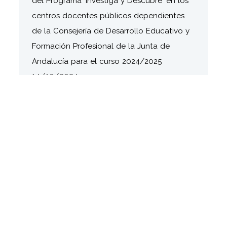
del Programa 'Investiga y Descubre' en los
centros docentes públicos dependientes
de la Consejería de Desarrollo Educativo y
Formación Profesional de la Junta de
Andalucía para el curso 2024/2025
14/10/2024
[11-10-2024] Se publica la relación
provisional de datos registrados en Séneca
por los centros docentes relativos a la
Organización y funcionamiento de las
bibliotecas escolares del curso 2024/ 2025.
11/10/2024