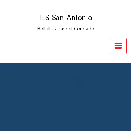
Saltar
al
IES San Antonio
contenido
Bollullos Par del Condado