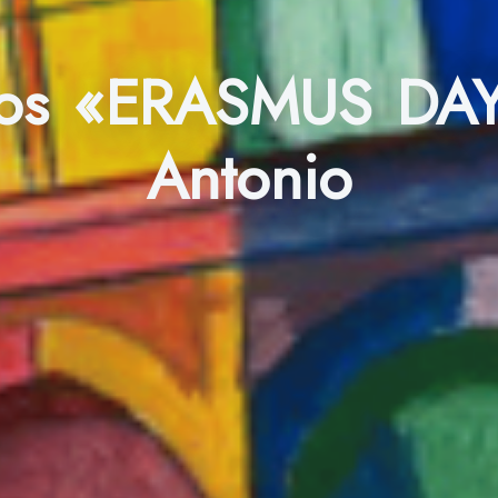
los «ERASMUS DAY
Antonio