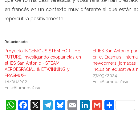
que de forma desinteresada y voluntaria se han prestad
en francés en un contexto muy diferente al que están a
repercutirá positivamente.
Relacionado
Proyecto INGENIOUS STEM FOR THE
El IES San Antonio part
FUTURE, investigando exoplanetas en
en el Erasmus+ Interna
el IES San Antonio · STEAM
newcomers, jornadas c
AEROESPACIAL & ETWINNING y
inclusión educativa a 
ERASMUS+.
27/09/2024
18/06/2021
En «Alumnos/as»
En «Alumnos/as»
WhatsApp
Facebook
X
Telegram
Bluesky
Email
LinkedIn
Gmail
Comp