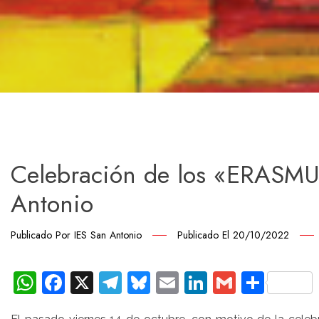
Celebración de los «ERASMU
Antonio
Publicado Por
IES San Antonio
Publicado El
20/10/2022
WhatsApp
Facebook
X
Telegram
Bluesky
Email
LinkedIn
Gmail
Comp