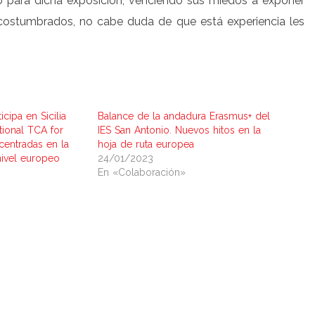
o para dicha exposición, venciendo sus miedos a exponer
costumbrados, no cabe duda de que está experiencia les
icipa en Sicilia
Balance de la andadura Erasmus+ del
tional TCA for
IES San Antonio. Nuevos hitos en la
entradas en la
hoja de ruta europea
nivel europeo
24/01/2023
En «Colaboración»
artir