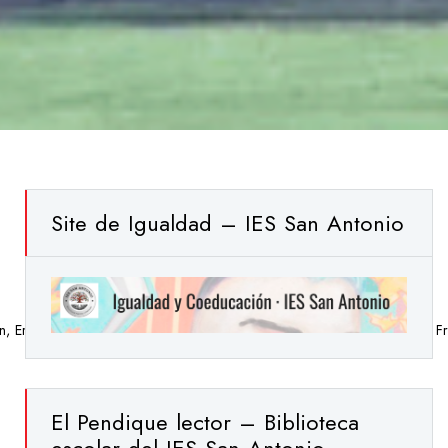
Site de Igualdad – IES San Antonio
n
,
Erasmus+
,
Experiencias De Aula
,
Formación, Evaluación E Innovación
,
F
El Pendique lector – Biblioteca