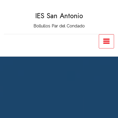
Saltar
al
IES San Antonio
contenido
Bollullos Par del Condado