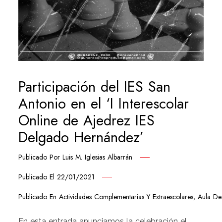
Participación del IES San
Antonio en el ‘I Interescolar
Online de Ajedrez IES
Delgado Hernández’
Publicado Por
Luis M. Iglesias Albarrán
Publicado El
22/01/2021
Publicado En
Actividades Complementarias Y Extraescolares
,
Aula De
En esta entrada anunciamos la celebración el