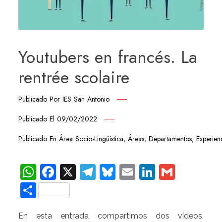
Youtubers en francés. La
rentrée scolaire
Publicado Por
IES San Antonio
Publicado El
09/02/2022
Publicado En
Área Socio-Lingüística
,
Áreas
,
Departamentos
,
Experien
WhatsApp
Facebook
X
Telegram
Bluesky
Email
LinkedIn
Gmail
Compartir
En esta entrada compartimos dos vídeos,