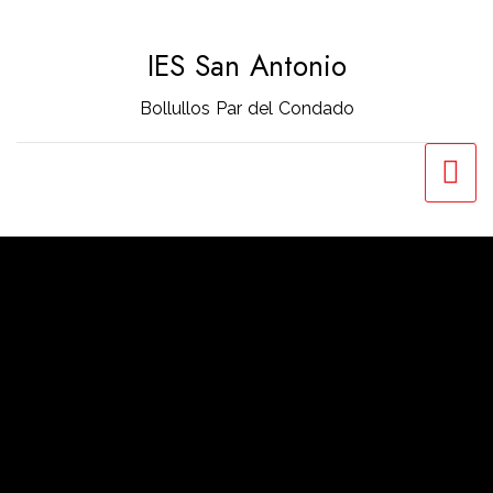
Saltar
al
IES San Antonio
contenido
Bollullos Par del Condado