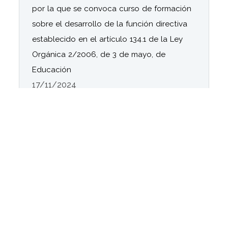
por la que se convoca curso de formación
sobre el desarrollo de la función directiva
establecido en el artículo 134.1 de la Ley
Orgánica 2/2006, de 3 de mayo, de
Educación
17/11/2024
[14-10-2024] Se aprueban las listas
provisionales de centros docentes públicos
y residencias escolares seleccionados
dependientes de la Consejería de
Desarrollo Educativo y Formación
Profesional, la relación provisional de
centros en lista de espera, así como la
relación de solicitudes desestimadas en el
Programa Más Equidad para el curso