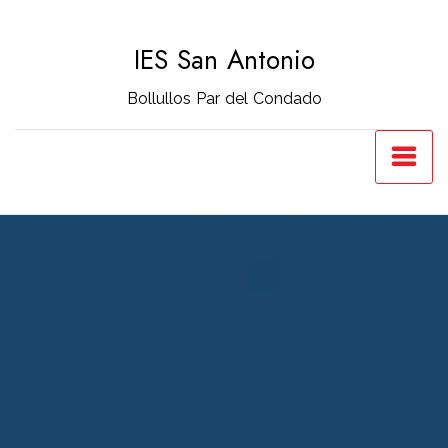
Saltar
al
IES San Antonio
contenido
Bollullos Par del Condado