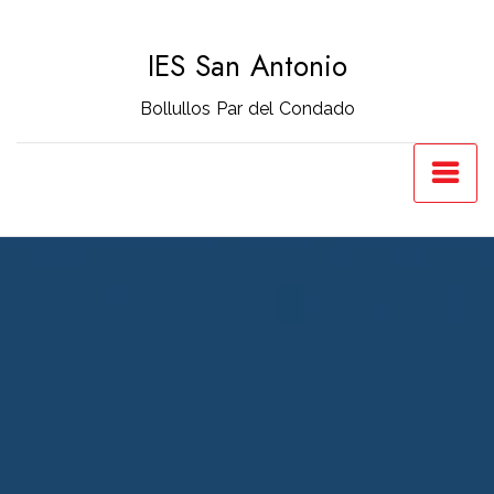
Saltar
al
IES San Antonio
contenido
Bollullos Par del Condado