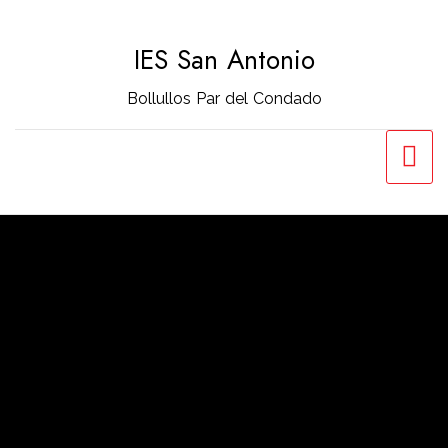
Saltar
al
IES San Antonio
contenido
Bollullos Par del Condado