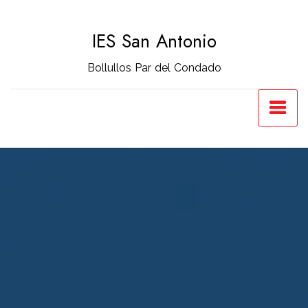
Saltar
al
IES San Antonio
contenido
Bollullos Par del Condado