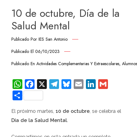
10 de octubre, Día de la
Salud Mental
Publicado Por
IES San Antonio
Publicado El
06/10/2023
Publicado En
Actividades Complementarias Y Extraescolares
,
Alumno
WhatsApp
Facebook
X
Telegram
Bluesky
Email
LinkedIn
Gmail
Compartir
El próximo martes,
10 de octubre
, se celebra el
Día de la Salud Mental
.
Compartimos en esta entrada un completo