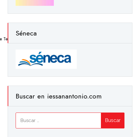
Séneca
e Texto
,
Noticias
,
Plan De Centro
,
Planes
,
Secretaría
Buscar en iessanantonio.com
Buscar: