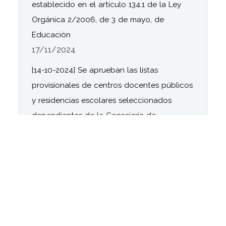
establecido en el artículo 134.1 de la Ley
Orgánica 2/2006, de 3 de mayo, de
Educación
17/11/2024
[14-10-2024] Se aprueban las listas
provisionales de centros docentes públicos
y residencias escolares seleccionados
dependientes de la Consejería de
Desarrollo Educativo y Formación
Profesional, la relación provisional de
centros en lista de espera, así como la
relación de solicitudes desestimadas en el
Programa Más Equidad para el curso
2024/2025
14/10/2024