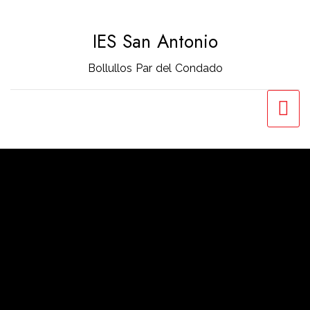
Saltar
al
IES San Antonio
contenido
Bollullos Par del Condado