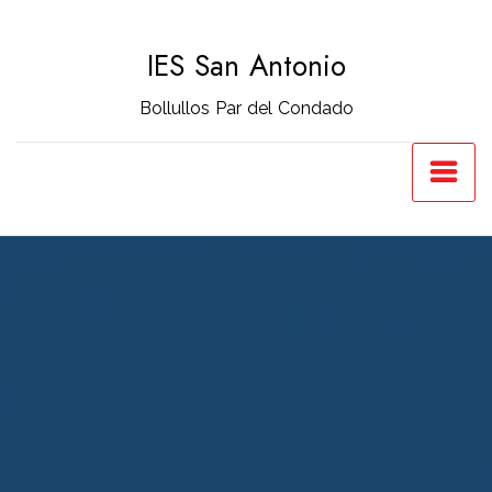
Saltar
al
IES San Antonio
contenido
Bollullos Par del Condado