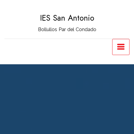
Saltar
al
IES San Antonio
contenido
Bollullos Par del Condado