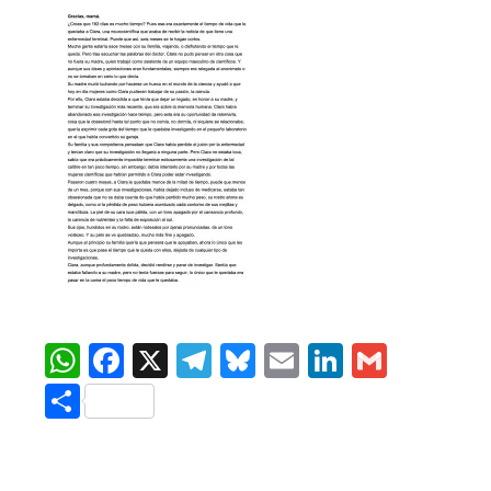
WhatsApp
Facebook
X
Telegram
Bluesky
Email
LinkedIn
Gmail
Compartir