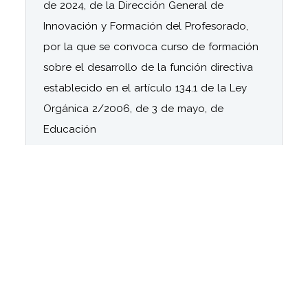
de 2024, de la Dirección General de
Innovación y Formación del Profesorado,
por la que se convoca curso de formación
sobre el desarrollo de la función directiva
establecido en el artículo 134.1 de la Ley
Orgánica 2/2006, de 3 de mayo, de
Educación
17/11/2024
[14-10-2024] Se aprueban las listas
provisionales de centros docentes públicos
y residencias escolares seleccionados
dependientes de la Consejería de
Desarrollo Educativo y Formación
Profesional, la relación provisional de
centros en lista de espera, así como la