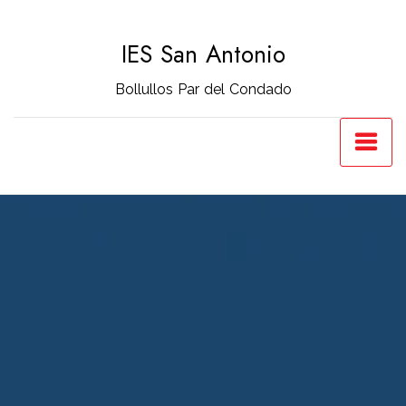
Saltar
al
IES San Antonio
contenido
Bollullos Par del Condado