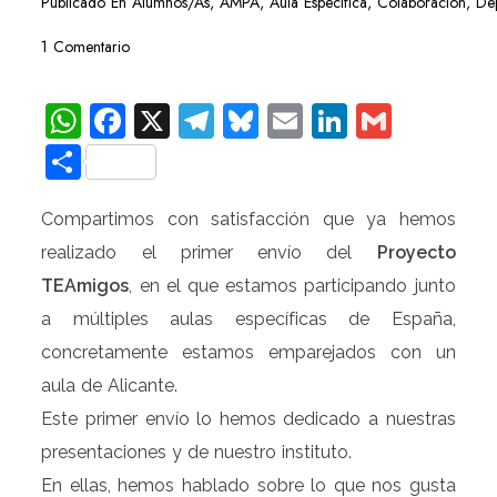
Publicado En
Alumnos/as
,
AMPA
,
Aula Específica
,
Colaboración
,
De
1 Comentario
WhatsApp
Facebook
X
Telegram
Bluesky
Email
LinkedIn
Gmail
Compartir
Compartimos con satisfacción que ya hemos
realizado el primer envío del
Proyecto
TEAmigos
, en el que estamos participando junto
a múltiples aulas específicas de España,
concretamente estamos emparejados con un
aula de Alicante.
Este primer envío lo hemos dedicado a nuestras
presentaciones y de nuestro instituto.
En ellas, hemos hablado sobre lo que nos gusta