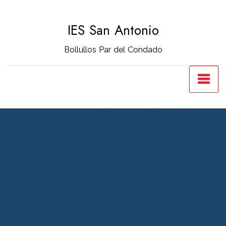
Saltar
al
IES San Antonio
contenido
Bollullos Par del Condado