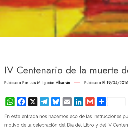
IV Centenario de la muerte 
Publicado Por
Luis M. Iglesias Albarrán
Publicado El
19/04/201
WhatsApp
Facebook
X
Telegram
Bluesky
Email
LinkedIn
Gmail
Comp
En esta entrada nos hacemos eco de las Instrucciones pub
motivo de la celebración del Día del Libro y del IV Cente