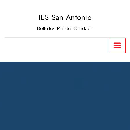
Saltar
al
IES San Antonio
contenido
Bollullos Par del Condado