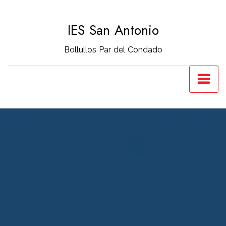
Saltar
al
IES San Antonio
contenido
Bollullos Par del Condado