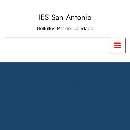
Saltar
al
IES San Antonio
contenido
Bollullos Par del Condado