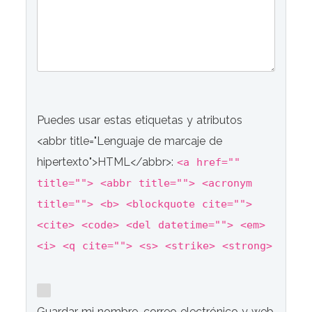
Puedes usar estas etiquetas y atributos
<abbr title="Lenguaje de marcaje de
hipertexto">HTML</abbr>:
<a href=""
title=""> <abbr title=""> <acronym
title=""> <b> <blockquote cite="">
<cite> <code> <del datetime=""> <em>
<i> <q cite=""> <s> <strike> <strong>
Guardar mi nombre, correo electrónico y web