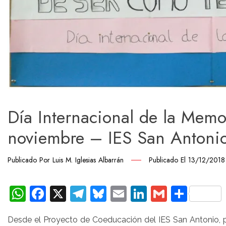
Día Internacional de la Memo
noviembre – IES San Antoni
Publicado Por
Luis M. Iglesias Albarrán
Publicado El
13/12/2018
WhatsApp
Facebook
X
Telegram
Bluesky
Email
LinkedIn
Gmail
Comp
Desde el Proyecto de Coeducación del IES San Antonio, p