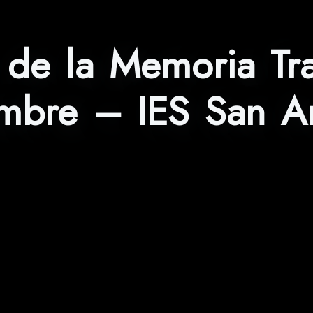
l de la Memoria T
mbre – IES San A