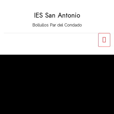
Saltar
al
IES San Antonio
contenido
Bollullos Par del Condado