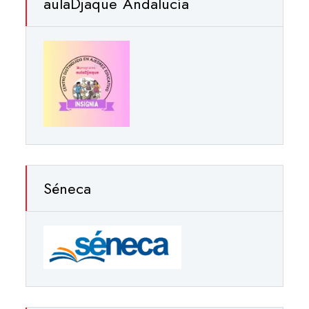
aulaDjaque Andalucía
Séneca