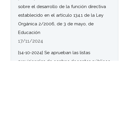
sobre el desarrollo de la función directiva
establecido en el artículo 134.1 de la Ley
Orgánica 2/2006, de 3 de mayo, de
Educación
17/11/2024
[14-10-2024] Se aprueban las listas
provisionales de centros docentes públicos
y residencias escolares seleccionados
dependientes de la Consejería de
Desarrollo Educativo y Formación
Profesional, la relación provisional de
centros en lista de espera, así como la
relación de solicitudes desestimadas en el
Programa Más Equidad para el curso