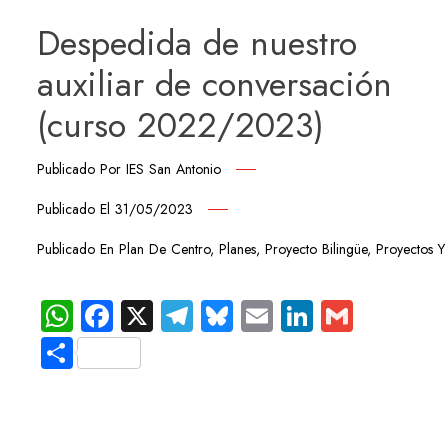
Despedida de nuestro
auxiliar de conversación
(curso 2022/2023)
Publicado Por
IES San Antonio
Publicado El
31/05/2023
Publicado En
Plan De Centro
,
Planes
,
Proyecto Bilingüe
,
Proyectos 
WhatsApp
Facebook
X
Telegram
Bluesky
Email
LinkedIn
Gmail
Compartir