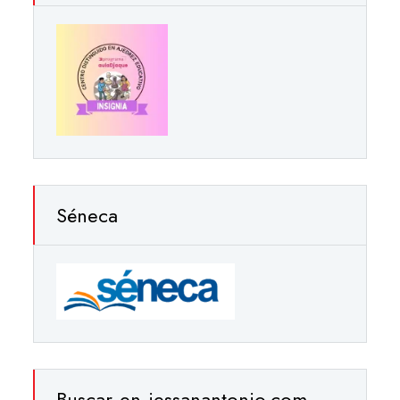
Séneca
Buscar en iessanantonio.com