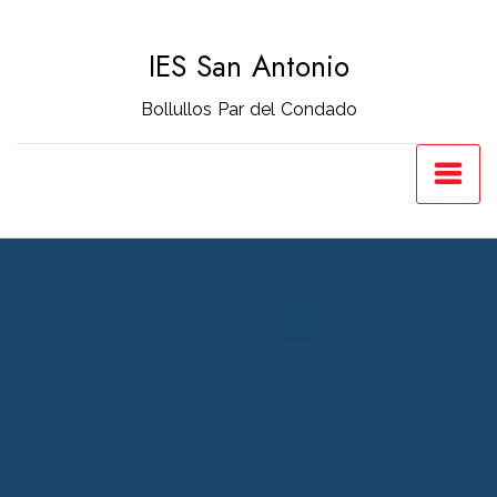
Saltar
al
IES San Antonio
contenido
Bollullos Par del Condado