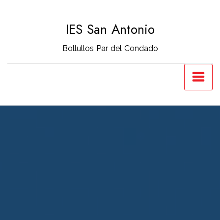
Saltar
al
IES San Antonio
contenido
Bollullos Par del Condado