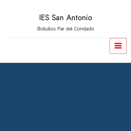
Saltar
al
IES San Antonio
contenido
Bollullos Par del Condado