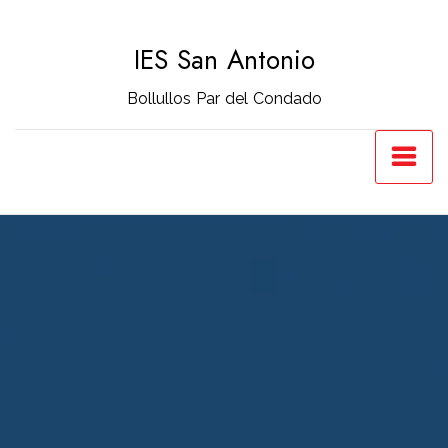
Saltar
al
IES San Antonio
contenido
Bollullos Par del Condado