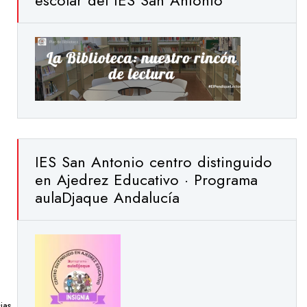
escolar del IES San Antonio
IES San Antonio centro distinguido
en Ajedrez Educativo · Programa
aulaDjaque Andalucía
ias
,
Pasen
,
Plan De Centro
,
Punto De Recogida