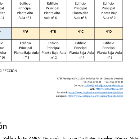
ón
Publicado En
AMPA
,
Dirección
,
Entrega De Notas
,
Familias
,
IPasen
,
Notic