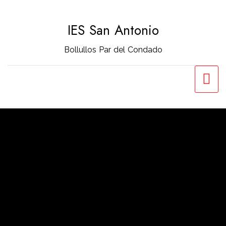
Saltar
al
IES San Antonio
contenido
Bollullos Par del Condado