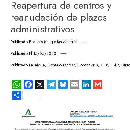
Reapertura de centros y
reanudación de plazos
administrativos
Publicado Por
Luis M. Iglesias Albarrán
Publicado El
15/05/2020
Publicado En
AMPA
,
Consejo Escolar
,
Coronavirus
,
COVID-19
,
Dire
WhatsApp
Facebook
X
Telegram
Bluesky
Email
LinkedIn
Gmail
Compartir