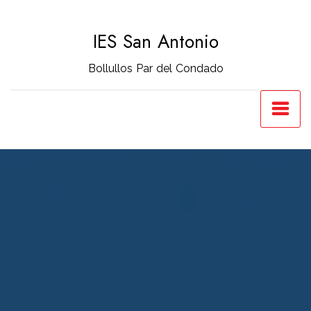
Saltar
al
IES San Antonio
contenido
Bollullos Par del Condado