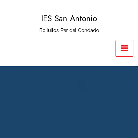
Saltar
al
IES San Antonio
contenido
Bollullos Par del Condado