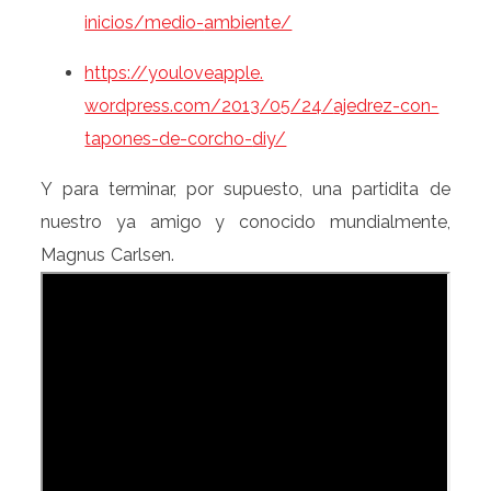
inicios/medio-
ambiente/
https://youloveapple.
wordpress.com/2013/05/24/
ajedrez-con-
tapones-de-corcho-
diy/
Y para terminar, por supuesto, una partidita de
nuestro ya amigo y conocido mundialmente,
Magnus Carlsen.