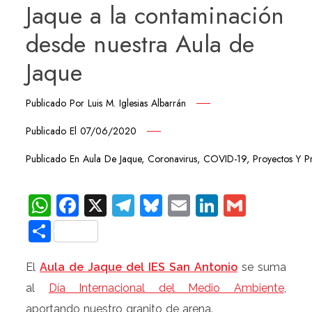
Jaque a la contaminación
desde nuestra Aula de
Jaque
Publicado Por
Luis M. Iglesias Albarrán
Publicado El
07/06/2020
Publicado En
Aula De Jaque
,
Coronavirus
,
COVID-19
,
Proyectos Y 
WhatsApp
Facebook
X
Telegram
Bluesky
Email
LinkedIn
Gmail
Compartir
El
Aula de Jaque del IES San Antonio
se suma
al
Día Internacional del Medio Ambiente
,
aportando nuestro granito de arena.