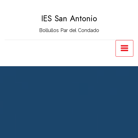
Saltar
al
IES San Antonio
contenido
Bollullos Par del Condado