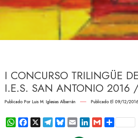
I CONCURSO TRILINGÜE DE
I.E.S. SAN ANTONIO 2016 
Publicado Por
Luis M. Iglesias Albarrán
Publicado El
09/12/201
WhatsApp
Facebook
X
Telegram
Bluesky
Email
LinkedIn
Gmail
Comp