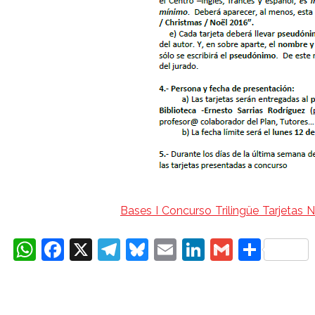
Bases I Concurso Trilingüe Tarjetas
WhatsApp
Facebook
X
Telegram
Bluesky
Email
LinkedIn
Gmail
Comp