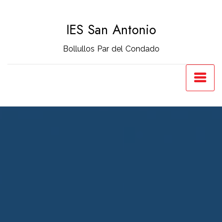
Saltar
al
IES San Antonio
contenido
Bollullos Par del Condado