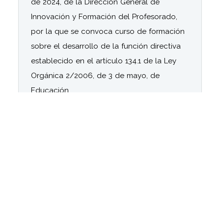
de 2024, de la Dirección General de
Innovación y Formación del Profesorado,
por la que se convoca curso de formación
sobre el desarrollo de la función directiva
establecido en el artículo 134.1 de la Ley
Orgánica 2/2006, de 3 de mayo, de
Educación
17/11/2024
[14-10-2024] Se aprueban las listas
provisionales de centros docentes públicos
y residencias escolares seleccionados
dependientes de la Consejería de
Desarrollo Educativo y Formación
Profesional, la relación provisional de
centros en lista de espera, así como la