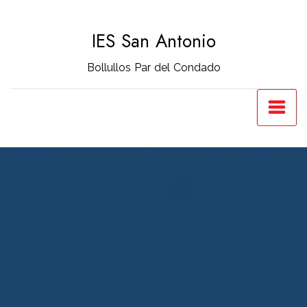
Saltar
al
IES San Antonio
contenido
Bollullos Par del Condado