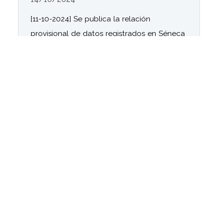
[11-10-2024] Se publica la relación
provisional de datos registrados en Séneca
por los centros docentes relativos a la
Organización y funcionamiento de las
bibliotecas escolares del curso 2024/ 2025.
11/10/2024
Novedades · Consejería de
Desarrollo Educativo y FP
[10-09-2025] Instrucciones de 9 de
septiembre 2025 de la Dirección General de