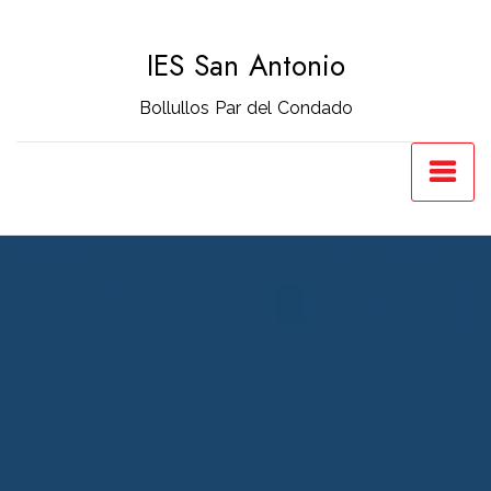
Saltar
al
IES San Antonio
contenido
Bollullos Par del Condado