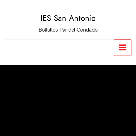
Saltar
al
IES San Antonio
contenido
Bollullos Par del Condado